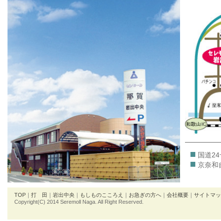
■
国道2
■
京奈和
TOP
｜
打 田
｜
岩出中央
｜
もしものこころえ
｜
お急ぎの方へ
｜
会社概要
｜
サイトマッ
Copyright(C) 2014 Seremoll Naga. All Right Reserved.