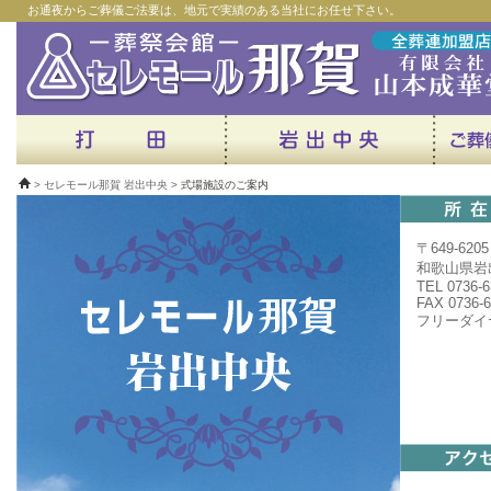
お通夜からご葬儀ご法要は、地元で実績のある当社にお任せ下さい。
> セレモール那賀 岩出中央 >
式場施設のご案内
〒649-6205
和歌山県岩出
TEL 0736-6
FAX 0736-6
フリーダイヤル